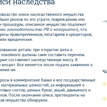
иси наследства
изводство описи наследственного имущества
йших рисков по его утрате, повреждению или
ии процедуры, описанное имущество подлежит
новы законодательства РФ о нотариате»
), что
есы правопреемников, легатариев и кредиторов,
 или юридические.
ловажная деталь: при открытии дела о
 покойного должны сами составить перечень
орые составляют наследственную массу. В
 входят. Все меняется после подачи заявления о
ения им.
Ч
просы в коммерческие банки и все государственные
 материальных ценностей, за информацией о
товых счетов, ценных бумаг, акций, движимого и
ков. После окончания описи, претенденты на
тав имущества обнаружен.