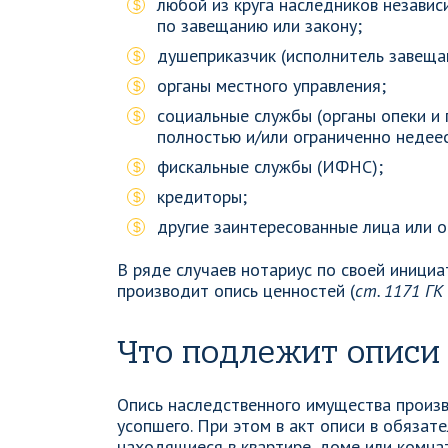
любой из круга наследников независ
по завещанию или закону;
душеприказчик (исполнитель завеща
органы местного управления;
социальные службы (органы опеки и
полностью и/или ограниченно недее
фискальные службы (ИФНС);
кредиторы;
другие заинтересованные лица или о
В ряде случаев нотариус по своей инициа
производит опись ценностей (
ст. 1171 ГК
Что подлежит описи
Опись наследственного имущества произ
усопшего. При этом в акт описи в обязат
находящиеся в квартире, доме или комна