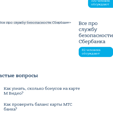
100 человек
обсуждают
Все про
службу
безопасност
Сбербанка
82 человека
обсуждают
астые вопросы
Как узнать, сколько бонусов на карте
М Видео?
Как проверить баланс карты МТС
банка?