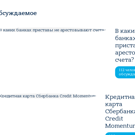
бсуждаемое
В как
банка
прист
арест
счета?
112 чело
обсужд
Кредитна
карта
Сбербанк
Credit
Momentu