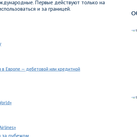
еждународные. Первые действуют только на
спользоваться и за границей.
О
у
я в Европе — дебетовой или кредитной
World»
irlines»
я за рубежом