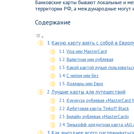
Банковские карты бывают локальные и м
территории РФ, а международные могут и
Содержание
Какую карту взять с собой в Европ
Visa или MasterCard
Валютная или рублевая
Какой картой лучше пользоватьс
С чипом или без
Доллары или Евро
Лучшие карты для путешествий
Кукуруза, рублевая «MasterCard 
Дебетовая карта Tinkoff Black
Билайн, рублевая «MasterCard»
Тинькофф, кредитная карта «All A
Как выгоднее всего расплачиватьс