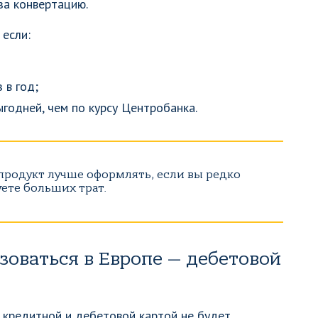
за конвертацию.
если:
 в год;
годней, чем по курсу Центробанка.
продукт лучше оформлять, если вы редко
ете больших трат.
зоваться в Европе — дебетовой
 кредитной и дебетовой картой не будет