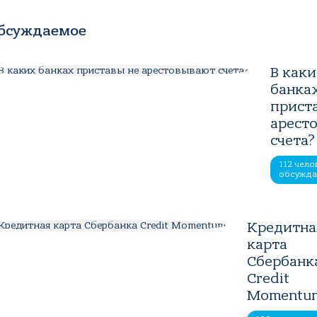
бсуждаемое
В как
банка
прист
арест
счета?
112 чело
обсужд
Кредитна
карта
Сбербанк
Credit
Momentu