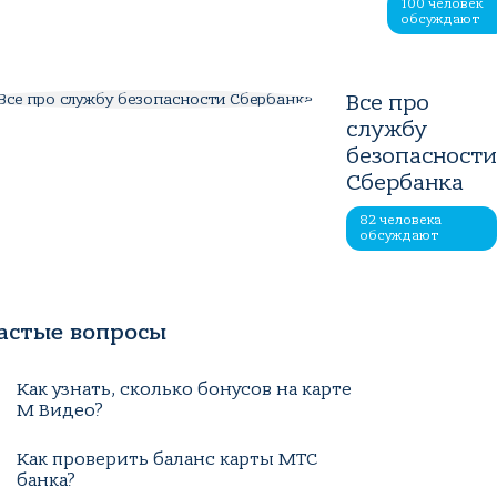
100 человек
обсуждают
Все про
службу
безопасност
Сбербанка
82 человека
обсуждают
астые вопросы
Как узнать, сколько бонусов на карте
М Видео?
Как проверить баланс карты МТС
банка?