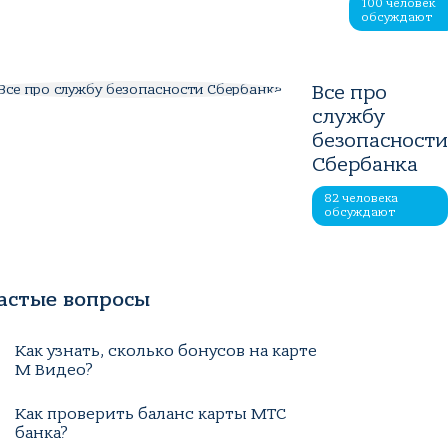
100 человек
обсуждают
Все про
службу
безопасност
Сбербанка
82 человека
обсуждают
астые вопросы
Как узнать, сколько бонусов на карте
М Видео?
Как проверить баланс карты МТС
банка?