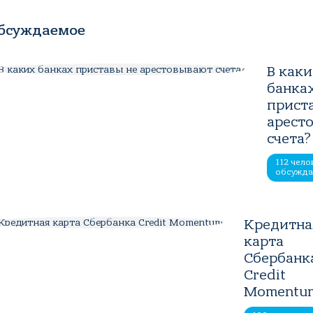
бсуждаемое
В как
банка
прист
арест
счета?
112 чело
обсужд
Кредитна
карта
Сбербанк
Credit
Momentu