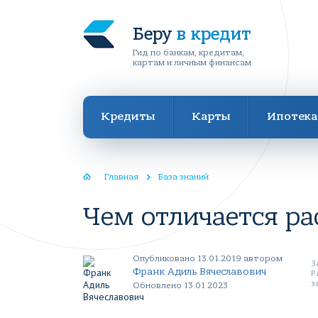
Беру
в кредит
Гид по банкам, кредитам,
картам и личным финансам
Кредиты
Карты
Ипотека
Главная
База знаний
Чем отличается ра
Опубликовано 13.01.2019 автором
З
Франк Адиль Вячеславович
Р
з
Обновлено 13.01.2023