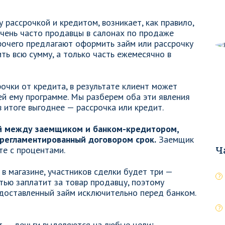
 рассрочкой и кредитом, возникает, как правило,
Очень часто продавцы в салонах по продаже
рочего предлагают оформить займ или рассрочку
ить всю сумму, а только часть ежемесячно в
рочки от кредита, в результате клиент может
й ему программе. Мы разберем оба эти явления
в итоге выгоднее — рассрочка или кредит.
й между заемщиком и банком-кредитором,
 регламентированный договором срок.
Заемщик
те с процентами.
Ч
в магазине, участников сделки будет три —
стью заплатит за товар продавцу, поэтому
едоставленный займ исключительно перед банком.
т — деньги выделяются на любые цели;