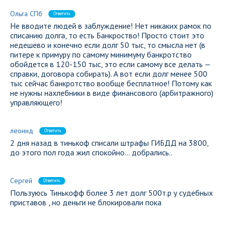
Ольга СПб
Ответить
Не вводите людей в заблуждение! Нет никаких рамок по
списанию долга, то есть Банкроство! Просто стоит это
недешево и конечно если долг 50 тыс, то смысла нет (в
питере к примуру по самому минимуму банкротство
обойдется в 120-150 тыс, это если самому все делать —
справки, договора собирать). А вот если долг менее 500
тыс сейчас банкротство вообще бесплатное! Потому как
не нужны нахлебники в виде финансового (арбитражного)
управляющего!
леонид
Ответить
2 дня назад в тинькоф списали штрафы ГИБДД на 3800,
до этого пол года жил спокойно… добрались..
Сергей
Ответить
Пользуюсь Тинькофф более 3 лет долг 500т.р у судебных
приставов , но деньги не блокировали пока