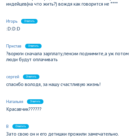
индейцев(на что жить?) вождя как говорится не ****
Игорь
Ответить
:D:D:D
Пристав
Ответить
?ворюги сначала зарплату,пенсии поднимите,а уж потом
люди будут оплачивать
сергей
Ответить
спасибо володя, за нашу счастливую жизнь!
Натальяя
Ответить
Красавчик??????
В
Ответить
Зато свою он и его детишки прожили замечательно.