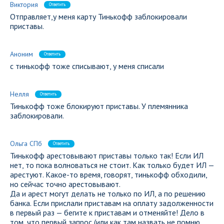
Виктория
Ответить
Отправляет,у меня карту Тинькофф заблокировали
приставы.
Аноним
Ответить
с тинькофф тоже списывают, у меня списали
Нелля
Ответить
Тинькофф тоже блокируют приставы. У племянника
заблокировали.
Ольга СПб
Ответить
Тинькофф арестовывают приставы только так! Если ИЛ
нет, то пока волноваться не стоит. Как только будет ИЛ —
арестуют. Какое-то время, говорят, тинькофф обходили,
но сейчас точно арестовывают.
Да и арест могут делать не только по ИЛ, а по решению
банка. Если прислали приставам на оплату задолженности
в первый раз — бегите к приставам и отменяйте! Дело в
том, что первый запрос (или как там назвать не помню