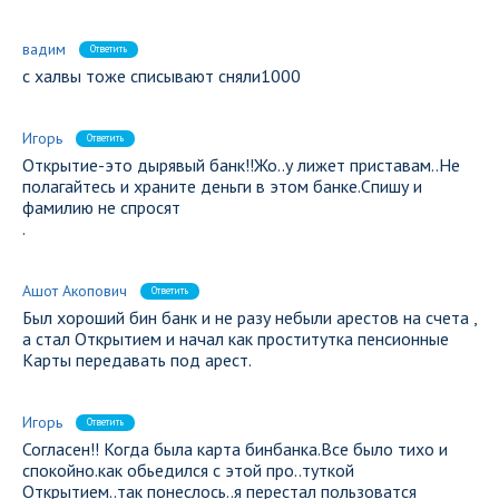
вадим
Ответить
с халвы тоже списывают сняли1000
Игорь
Ответить
Открытие-это дырявый банк!!Жо..у лижет приставам..Не
полагайтесь и храните деньги в этом банке.Спишу и
фамилию не спросят
.
Ашот Акопович
Ответить
Был хороший бин банк и не разу небыли арестов на счета ,
а стал Открытием и начал как проститутка пенсионные
Карты передавать под арест.
Игорь
Ответить
Согласен!! Когда была карта бинбанка.Все было тихо и
спокойно.как обьедился с этой про..туткой
Открытием..так понеслось..я перестал пользоватся