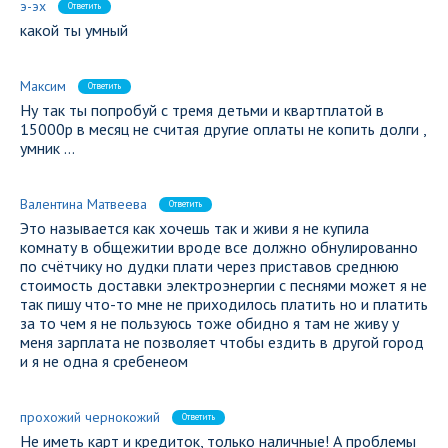
э-эх
Ответить
какой ты умный
Максим
Ответить
Ну так ты попробуй с тремя детьми и квартплатой в
15000р в месяц не считая другие оплаты не копить долги ,
умник …
Валентина Матвеева
Ответить
Это называется как хочешь так и живи я не купила
комнату в общежитии вроде все должно обнулированно
по счётчику но дудки плати через приставов среднюю
стоимость доставки электроэнергии с песнями может я не
так пишу что-то мне не приходилось платить но и платить
за то чем я не пользуюсь тоже обидно я там не живу у
меня зарплата не позволяет чтобы ездить в другой город
и я не одна я сребенеом
прохожий чернокожий
Ответить
Не иметь карт и кредиток, только наличные! А проблемы