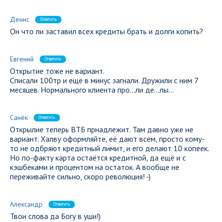
Денис
Ответить
Он что ли заставил всех кредиты брать и долги копить?
Евгений
Ответить
Открытие тоже не вариант.
Списали 100тр и ещё в минус загнали. Дружили с ним 7
месяцев. Нормального клиента про…ли де…лы…
Санёк
Ответить
Открылие теперь ВТБ прнадлежит. Там давно уже не
вариант. Халву оформляйте, её дают всем, просто кому-
то не одбряют кредитный лимит, и его делают 10 копеек.
Но по-факту карта остаётся кредитной, да ещё и с
кэшбеками и процентом на остаток. А вообще не
переживайте сильно, скоро революция! -)
Александр
Ответить
Твои слова да Богу в уши!)