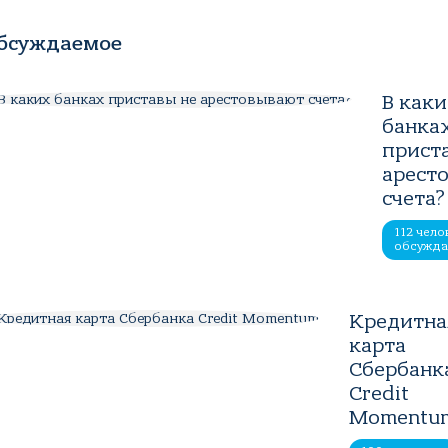
бсуждаемое
В как
банка
прист
арест
счета?
112 чело
обсужд
Кредитна
карта
Сбербанк
Credit
Momentu