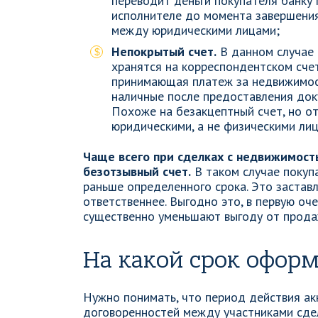
переводит деньги покупателя банку 
исполнителе до момента завершения 
между юридическими лицами;
Непокрытый счет.
В данном случае 
хранятся на корреспондентском счет
принимающая платеж за недвижимост
наличные после предоставления док
Похоже на безакцептный счет, но о
юридическими, а не физическими лиц
Чаще всего при сделках с недвижимост
безотзывный счет.
В таком случае покуп
раньше определенного срока. Это застав
ответственнее. Выгодно это, в первую оч
существенно уменьшают выгоду от прода
На какой срок офор
Нужно понимать, что период действия а
договоренностей между участниками сде