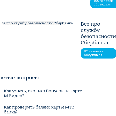
100 человек
обсуждают
Все про
службу
безопасност
Сбербанка
82 человека
обсуждают
астые вопросы
Как узнать, сколько бонусов на карте
М Видео?
Как проверить баланс карты МТС
банка?