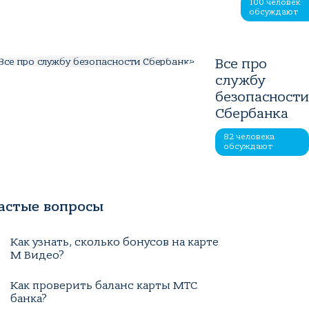
100 человек
обсуждают
Все про
службу
безопасност
Сбербанка
82 человека
обсуждают
астые вопросы
Как узнать, сколько бонусов на карте
М Видео?
Как проверить баланс карты МТС
банка?