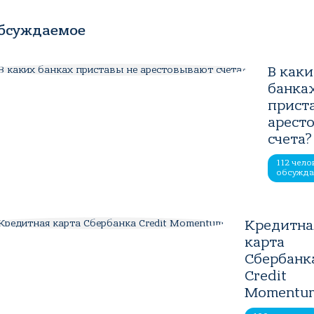
бсуждаемое
В как
банка
прист
арест
счета?
112 чело
обсужд
Кредитна
карта
Сбербанк
Credit
Momentu