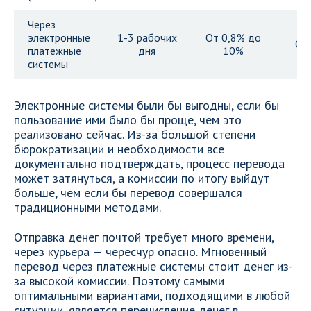
Через
электронные
1-3 рабочих
От 0,8% до
От
платежные
дня
10%
системы
Электронные системы были бы выгодны, если бы
пользование ими было бы проще, чем это
реализовано сейчас. Из-за большой степени
бюрократизации и необходимости все
документально подтверждать, процесс перевода
может затянуться, а комиссии по итогу выйдут
больше, чем если бы перевод совершался
традиционными методами.
Отправка денег почтой требует много времени,
через курьера — чересчур опасно. Мгновенный
перевод через платежные системы стоит денег из-
за высокой комиссии. Поэтому самыми
оптимальными вариантами, подходящими в любой
ситуации, является перечисление денег в