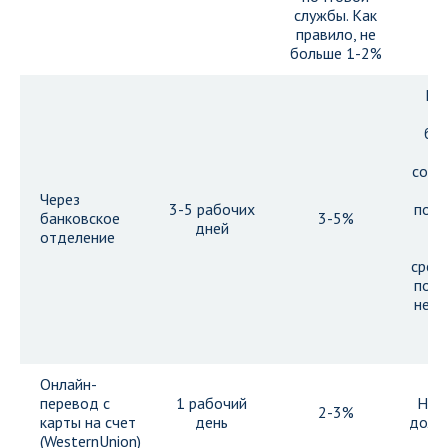
св
службы. Как
правило, не
больше 1-2%
Пр
о
бо
д
сотр
п
Через
3-5 рабочих
подт
банковское
3-5%
дней
ле
отделение
и
средс
подт
нео
о
Онлайн-
перевод с
1 рабочий
Не 
2-3%
карты на счет
день
долла
(WesternUnion)