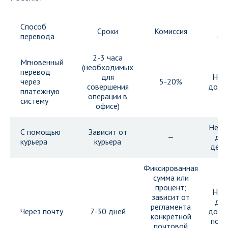
Способ
Сроки
Комиссия
перевода
ог
2-3 часа
Мгновенный
(необходимых
перевод
для
Не 
через
5-20%
совершения
долла
платежную
операции в
систему
офисе)
Не бо
С помощью
Зависит от
—
дол
курьера
курьера
декл
Фиксированная
сумма или
процент;
Не 
зависит от
дол
регламента
Через почту
7-30 дней
доку
конкретной
под
почтовой