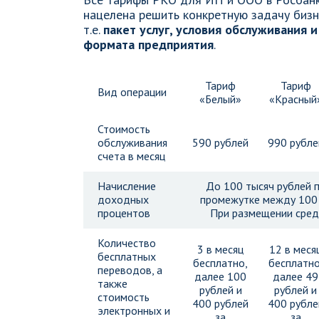
нацелена решить конкретную задачу бизн
т.е.
пакет услуг, условия обслуживания 
формата предприятия
.
Тариф
Тариф
Вид операции
«Белый»
«Красный
Стоимость
обслуживания
590 рублей
990 рубле
счета в месяц
Начисление
До 100 тысяч рублей п
доходных
промежутке между 100 
процентов
При размещении сред
Количество
3 в месяц
12 в меся
бесплатных
бесплатно,
бесплатно
переводов, а
далее 100
далее 49
также
рублей и
рублей и
стоимость
400 рублей
400 рубле
электронных и
за
за