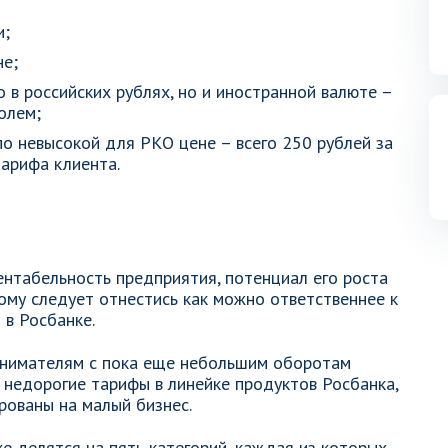
и;
не;
 в российских рублях, но и иностранной валюте –
олем;
по невысокой для РКО цене – всего 250 рублей за
тарифа клиента.
ентабельность предприятия, потенциал его роста
ому следует отнестись как можно ответственнее к
в Росбанке.
инимателям с пока еще небольшим оборотам
недорогие тарифы в линейке продуктов Росбанка,
ированы на малый бизнес.
 делятся на пять категорий, каждая из которых