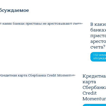
бсуждаемое
В как
банка
прист
арест
счета?
112 чело
обсужд
Кредитна
карта
Сбербанк
Credit
Momentu