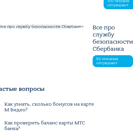
100 человек
обсуждают
Все про
службу
безопасност
Сбербанка
82 человека
обсуждают
астые вопросы
Как узнать, сколько бонусов на карте
М Видео?
Как проверить баланс карты МТС
банка?