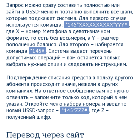
Запрос можно сразу составить полностью или
зайти в USSD-меню и поэтапно выполнить все шаги,
которые подскажет система. Для первого случая
используется команда:
*145*ХХХХХХХХХХ*YYY#
,
где Х – номер Мегафона в девятизначном
формате, то есть без восьмерки, а Y – размер
пополнения баланса. Для второго – набирается
команда
*145#
. Система выдаст перечень
допустимых операций – вам останется только
выбрать нужные опции и следовать инструкциям.
Подтверждение списания средств в пользу другого
абонента происходит иначе, нежели в других
компаниях. На ответное сообщение вам не нужно
отвечать – запомните только код, который в нем
указан. Откройте меню набора номера и введите
новый USSD-запрос –
*145*ZZZ#
, где Z –
полученный шифр.
Перевод через сайт