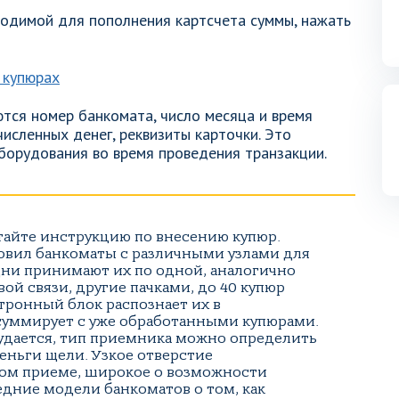
одимой для пополнения картсчета суммы, нажать
ются номер банкомата, число месяца и время
численных денег, реквизиты карточки. Это
борудования во время проведения транзакции.
тайте инструкцию по внесению купюр.
овил банкоматы с различными узлами для
ни принимают их по одной, аналогично
ой связи, другие пачками, до 40 купюр
тронный блок распознает их в
суммирует с уже обработанными купюрами.
удается, тип приемника можно определить
ньги щели. Узкое отверстие
ном приеме, широкое о возможности
едние модели банкоматов о том, как