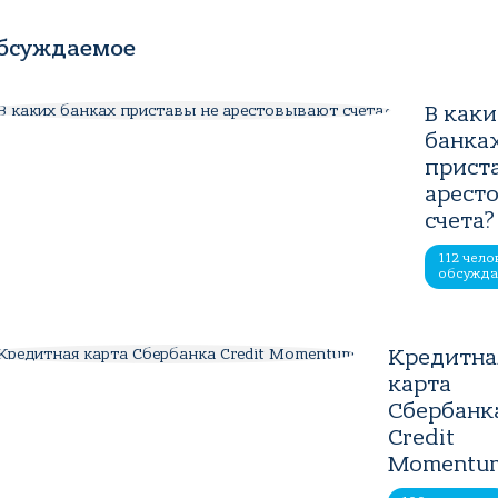
бсуждаемое
В как
банка
прист
арест
счета?
112 чело
обсужд
Кредитна
карта
Сбербанк
Credit
Momentu