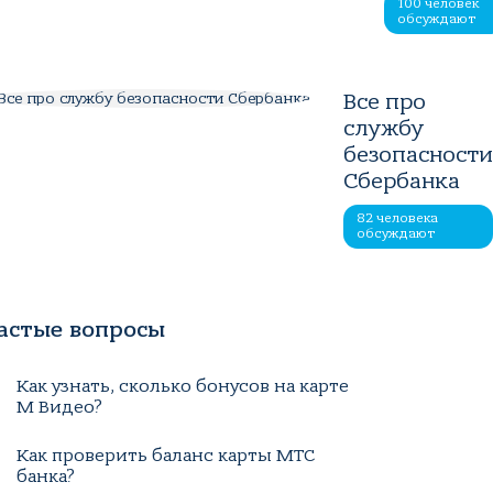
100 человек
обсуждают
Все про
службу
безопасност
Сбербанка
82 человека
обсуждают
астые вопросы
Как узнать, сколько бонусов на карте
М Видео?
Как проверить баланс карты МТС
банка?