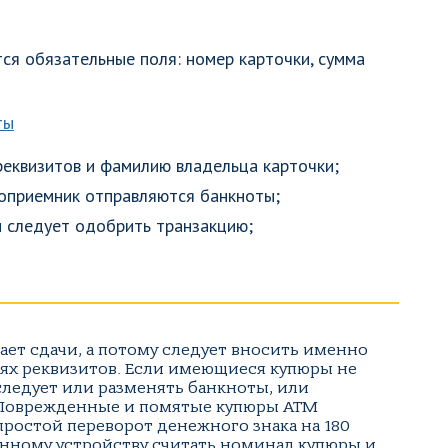
ся обязательные поля: номер карточки, сумма
реквизитов и фамилию владельца карточки;
роприемник отправляются банкноты;
 следует одобрить транзакцию;
ает сдачи, а потому следует вносить именно
олях реквизитов. Если имеющиеся купюры не
следует или разменять банкноты, или
 Поврежденные и помятые купюры АТМ
простой переворот денежного знака на 180
онному устройству считать номинал купюры и