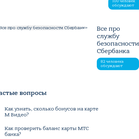
100 человек
обсуждают
Все про
службу
безопасност
Сбербанка
82 человека
обсуждают
астые вопросы
Как узнать, сколько бонусов на карте
М Видео?
Как проверить баланс карты МТС
банка?