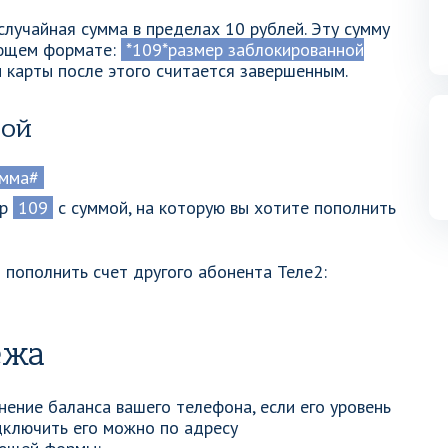
случайная сумма в пределах 10 рублей. Эту сумму
ующем формате:
*109*размер заблокированной
ки карты после этого считается завершенным.
той
умма#
ер
109
с суммой, на которую вы хотите пополнить
 пополнить счет другого абонента Теле2:
ежа
ение баланса вашего телефона, если его уровень
дключить его можно по адресу