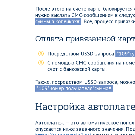
После этого на счете карты блокируется 
нужно выслать СМС-сообщением в след
суммы в копейках#
. Все, процесс привяз
Оплата привязанной кар
Посредством USSD-запроса
*109*с
С помощью СМС-сообщения на ном
счет с банковской карты.
Также, посредством USSD-запроса, можно
*109*номер получателя*сумма#
Настройка автоплат
Автоплатеж — это автоматическое пополн
опускается ниже заданного значения. По