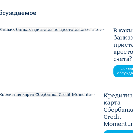
бсуждаемое
В как
банка
прист
арест
счета?
112 чело
обсужд
Кредитна
карта
Сбербанк
Credit
Momentu