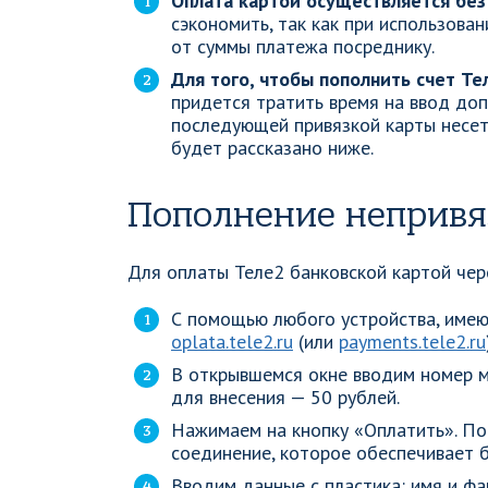
Оплата картой осуществляется без
сэкономить, так как при использова
от суммы платежа посреднику.
Для того, чтобы пополнить счет Тел
придется тратить время на ввод до
последующей привязкой карты несет
будет рассказано ниже.
Пополнение непривя
Для оплаты Теле2 банковской картой чер
С помощью любого устройства, имеющ
oplata.tele2.ru
(или
payments.tele2.ru
В открывшемся окне вводим номер м
для внесения — 50 рублей.
Нажимаем на кнопку «Оплатить». По
соединение, которое обеспечивает 
Вводим данные с пластика: имя и фа