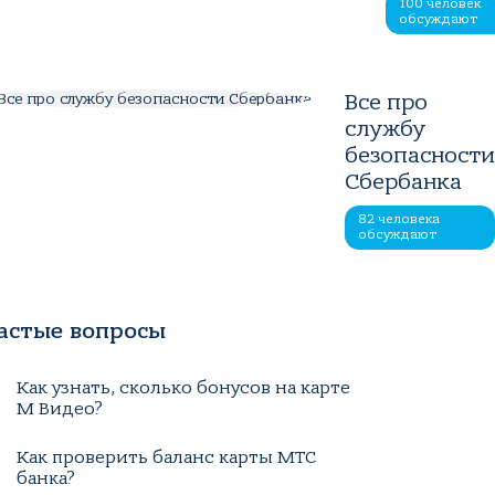
100 человек
обсуждают
Все про
службу
безопасност
Сбербанка
82 человека
обсуждают
астые вопросы
Как узнать, сколько бонусов на карте
М Видео?
Как проверить баланс карты МТС
банка?