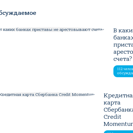
бсуждаемое
В как
банка
прист
арест
счета?
112 чело
обсужд
Кредитна
карта
Сбербанк
Credit
Momentu