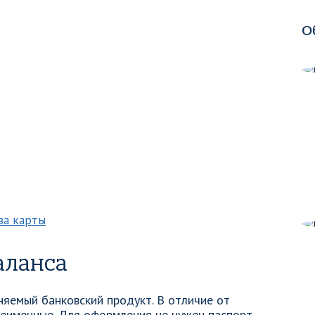
О
ва карты
аланса
яемый банковский продукт. В отличие от
неименные. Для оформления не нужен паспорт.