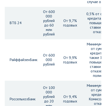
случае отк
От 600
0,5% от су
000
кредита и 
рублей
От 9,7%
ВТБ 24
повышени
до 60
годовых
ставки пр
млн
отказе
рублей
Минимум 0
от сумм
кредита, 
От 600
От 9,9%
также 1,
РайффайзенБанк
000
годовых
повышени
рублей
ставки пр
отказе о
полиса
Минимум 0
От 100
от сумм
000
кредита.
рублей
От 9,4%
РоссельхозБанк
Комиссия 
до 20
годовых
отказ
млн