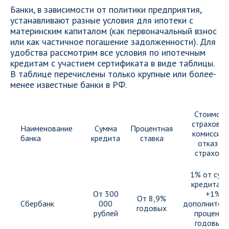
Банки, в зависимости от политики предприятия,
устанавливают разные условия для ипотеки с
материнским капиталом (как первоначальный взнос
или как частичное погашение задолженности). Для
удобства рассмотрим все условия по ипотечным
кредитам с участием сертификата в виде таблицы.
В таблице перечислены только крупные или более-
менее известные банки в РФ.
Стоимост
страховки
Наименование
Сумма
Процентная
комиссия 
банка
кредита
ставка
отказ от
страховк
1% от сум
кредита и
От 300
+1%
От 8,9%
Сбербанк
000
дополнител
годовых
рублей
проценто
годовых 