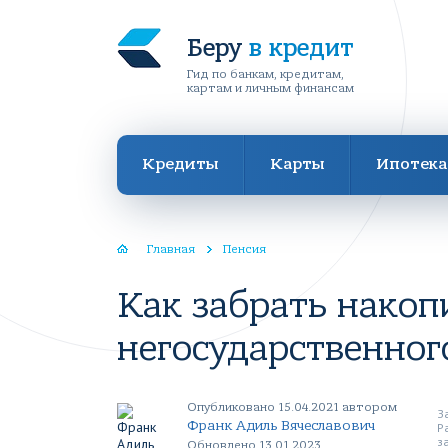
Беру
в кредит
Гид по банкам, кредитам,
картам и личным финансам
Кредиты
Карты
Ипотека
Главная
Пенсия
Как забрать накоп
негосударственног
Опубликовано 15.04.2021 автором
З
Франк Адиль Вячеславович
Р
з
Обновлено 13.01.2023