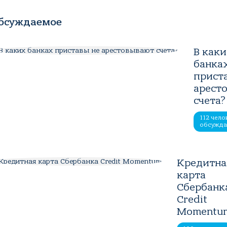
бсуждаемое
В как
банка
прист
арест
счета?
112 чело
обсужд
Кредитна
карта
Сбербанк
Credit
Momentu