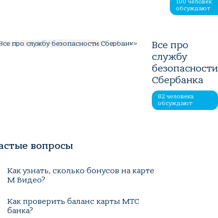
100 человек
обсуждают
Все про
службу
безопасност
Сбербанка
82 человека
обсуждают
астые вопросы
Как узнать, сколько бонусов на карте
М Видео?
Как проверить баланс карты МТС
банка?