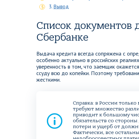
Вывод
Список документов д
Сбербанке
Выдача кредита всегда сопряжена с опр
особенно актуально в российских реалиях
уверенность в том, что заемщик окажетс
ссуду всю до копейки. Поэтому требован
жесткими.
Справка: в России тольк
требуют множество разли
приводит к большому чис
обязательств со сторон
потери и ущерб от должн
Фактически, все остальн
недобросовестных плате