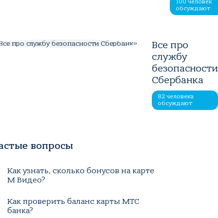
100 человек
обсуждают
Все про
службу
безопасност
Сбербанка
82 человека
обсуждают
астые вопросы
Как узнать, сколько бонусов на карте
М Видео?
Как проверить баланс карты МТС
банка?