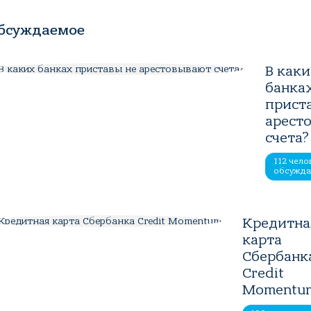
бсуждаемое
В как
банка
прист
арест
счета?
112 чело
обсужд
Кредитна
карта
Сбербанк
Credit
Momentu