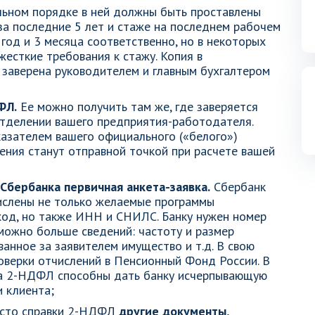
ьном порядке в ней должны быть проставлены
а последние 5 лет и стаже на последнем рабочем
 год и 3 месяца соответственно, но в некоторых
есткие требования к стажу. Копия в
заверена руководителем и главным бухгалтером
ФЛ.
Ее можно получить там же, где заверяется
отделении вашего предприятия-работодателя.
азателем вашего официального («белого»)
ения станут отправной точкой при расчете вашей
Сбербанка первичная анкета-заявка.
Сбербанк
числены не только желаемые программы
од, но также ИНН и СНИЛС. Банку нужен номер
можно больше сведений: частоту и размер
ванное за заявителем имущество и т.д. В свою
верки отчислений в Пенсионный Фонд России. В
а 2-НДФЛ способны дать банку исчерпывающую
 клиента;
место справки 2-НДФЛ
другие документы,