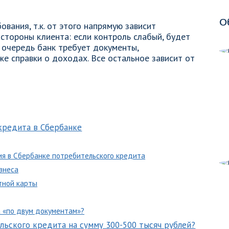
О
вания, т.к. от этого напрямую зависит
стороны клиента: если контроль слабый, будет
 очередь банк требует документы,
е справки о доходах. Все остальное зависит от
кредита в Сбербанке
я в Сбербанке потребительского кредита
знеса
тной карты
 «по двум документам»?
льского кредита на сумму 300-500 тысяч рублей?