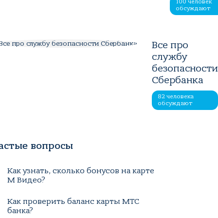
100 человек
обсуждают
Все про
службу
безопасност
Сбербанка
82 человека
обсуждают
астые вопросы
Как узнать, сколько бонусов на карте
М Видео?
Как проверить баланс карты МТС
банка?