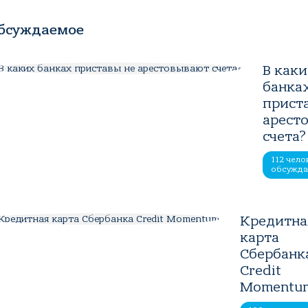
бсуждаемое
В как
банка
прист
арест
счета?
112 чело
обсужд
Кредитна
карта
Сбербанк
Credit
Momentu