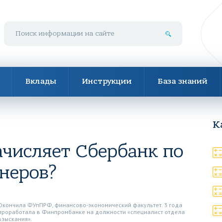
Поиск по сайту
Вклады
Инструкции
База знаний
К
ачисляет Сбербанк по
неров?
Окончила ФУпПРФ, финансово-экономический факультет. 3 года
проработала в Финпромбанке на должности «специалист отдела
взыскания».