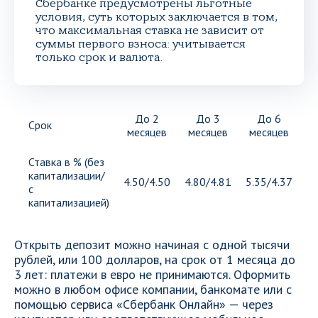
Сбербанке предусмотрены льготные
условия, суть которых заключается в том,
что максимальная ставка не зависит от
суммы первого взноса: учитывается
только срок и валюта.
До 2
До 3
До 6
Срок
месяцев
месяцев
месяцев
м
Ставка в % (без
капитализации/
4.50/4.50
4.80/4.81
5.35/4.37
5.
с
капитализацией)
Открыть депозит можно начиная с одной тысячи
рублей, или 100 долларов, на срок от 1 месяца до
3 лет: платежи в евро не принимаются. Оформить
можно в любом офисе компании, банкомате или с
помощью сервиса «Сбербанк Онлайн» — через