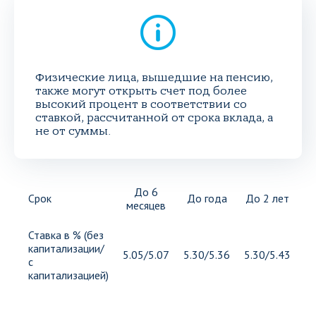
Физические лица, вышедшие на пенсию,
также могут открыть счет под более
высокий процент в соответствии со
ставкой, рассчитанной от срока вклада, а
не от суммы.
До 6
Срок
До года
До 2 лет
Д
месяцев
Ставка в % (без
капитализации/
5.05/5.07
5.30/5.36
5.30/5.43
5.
с
капитализацией)