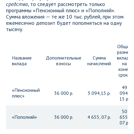
средства
, то следует рассмотреть только
программы «Пенсионный плюс» и «Пополняй».
Сумма вложения — те же 10 тыс. рублей, при этом
ежемесячно депозит будет пополняться на одну
тысячу.
Общий
размер
Название
Дополнительные
Сумма
вклада
вклада
взносы
начислений
на
конец
срока
49
«Пенсионный
36 000 р.
3 094,15 р.
094,
плюс»
15 р.
50
«Пополняй»
36 000 р.
4 655, 07 р.
655,
07 р.