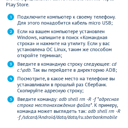
Play Store.
Подключите компьютер к своему телефону.
Для этого понадобится кабель micro USB;
Если на вашем компьютере установлен
Windows, напишите в поиск «Командная
строка» и нажмите на утилиту. Если у вас
установлена ОС Linux, таким же способом
откройте терминал;
Введите в командную строку следующее:
cd
c:\adb
. Так вы перейдете в директорию ADB;
Посмотрите, в какое место на телефоне вы
устанавливали в прошлый раз Сбербанк.
Скопируйте адресную строку;
Введите команду:
adb shell rm -R -f *адресная
строка местонахождения файла*
. К примеру,
команда может выглядеть так:
adb shell rm -R
-f /sdcard/Android/data/data/ru.sberbankmobile