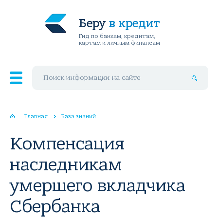
Беру
в кредит
Гид по банкам, кредитам,
картам и личным финансам
Поиск по сайту
Главная
База знаний
Компенсация
наследникам
умершего вкладчика
Сбербанка