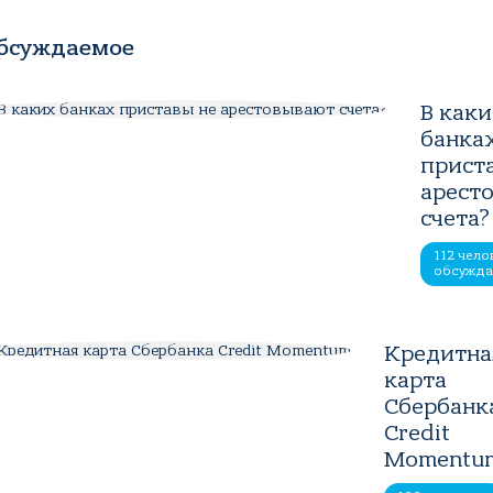
бсуждаемое
В как
банка
прист
арест
счета?
112 чело
обсужд
Кредитна
карта
Сбербанк
Credit
Momentu