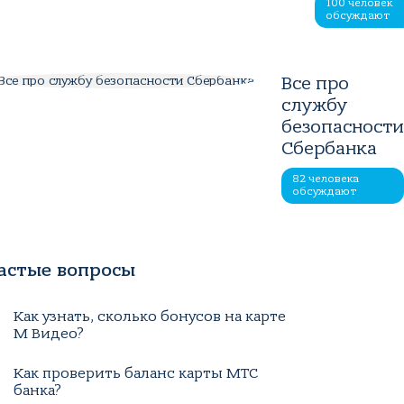
100 человек
обсуждают
Все про
службу
безопасност
Сбербанка
82 человека
обсуждают
астые вопросы
Как узнать, сколько бонусов на карте
М Видео?
Как проверить баланс карты МТС
банка?