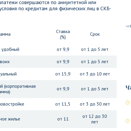
платежи совершаются по аннуитетной или
словия по кредитам для физических лиц в СКБ-
Ставка
рамма
Срок
(%)
и удобный
от 9,9
от 1 до 5 лет
своих
от 9,9
от 1 до 5 лет
уальный
от 15,9
от 3 до 10 лет
й (корпоративная
Ч
от 9,9
от 1 до 5 лет
амма)
новостройке
от 11,5
от 3 до 30 лет
от 12 до 30
ное жилье
от 11
лет