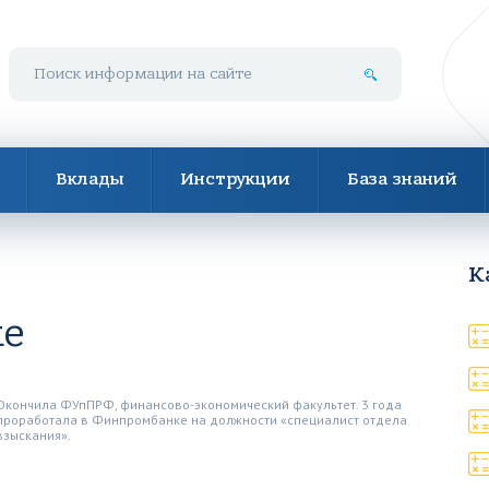
Поиск по сайту
Вклады
Инструкции
База знаний
К
ке
Окончила ФУпПРФ, финансово-экономический факультет. 3 года
проработала в Финпромбанке на должности «специалист отдела
взыскания».