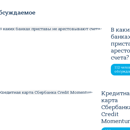
бсуждаемое
В как
банка
прист
арест
счета?
112 чело
обсужд
Кредитна
карта
Сбербанк
Credit
Momentu