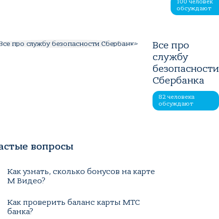
100 человек
обсуждают
Все про
службу
безопасност
Сбербанка
82 человека
обсуждают
астые вопросы
Как узнать, сколько бонусов на карте
М Видео?
Как проверить баланс карты МТС
банка?