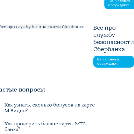
100 человек
обсуждают
Все про
службу
безопасност
Сбербанка
82 человека
обсуждают
астые вопросы
Как узнать, сколько бонусов на карте
М Видео?
Как проверить баланс карты МТС
банка?