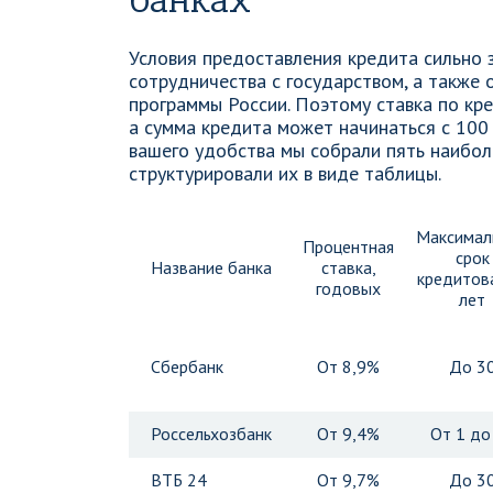
банках
Условия предоставления кредита сильно з
сотрудничества с государством, а также
программы России. Поэтому ставка по кр
а сумма кредита может начинаться с 100 
вашего удобства мы собрали пять наибол
структурировали их в виде таблицы.
Максимал
Процентная
срок
Название банка
ставка,
кредитов
годовых
лет
Сбербанк
От 8,9%
До 3
Россельхозбанк
От 9,4%
От 1 до
ВТБ 24
От 9,7%
До 3