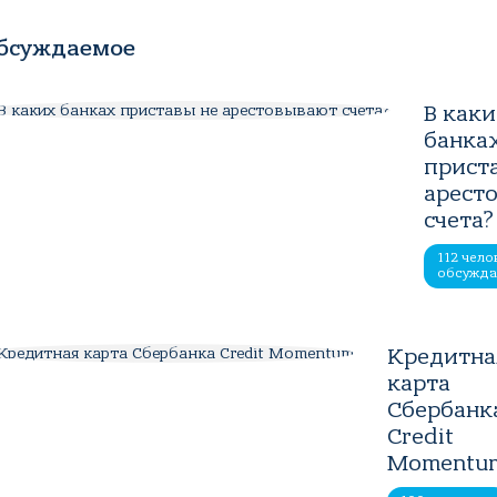
бсуждаемое
В как
банка
прист
арест
счета?
112 чело
обсужд
Кредитна
карта
Сбербанк
Credit
Momentu