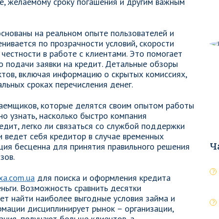
е, желаемому сроку погашения и другим важным
снованы на реальном опыте пользователей и
ивается по прозрачности условий, скорости
 честности в работе с клиентами. Это помогает
 подачи заявки на кредит. Детальные обзоры
тов, включая информацию о скрытых комиссиях,
льных сроках перечисления денег.
аемщиков, которые делятся своим опытом работы
но узнать, насколько быстро компания
дит, легко ли связаться со службой поддержки
и ведет себя кредитор в случае временных
ция бесценна для принятия правильного решения
Ч
зов.
xa.com.ua
для поиска и оформления кредита
еньги. Возможность сравнить десятки
ет найти наиболее выгодные условия займа и
мации дисциплинирует рынок – организации,
ния, получают больше клиентов, а