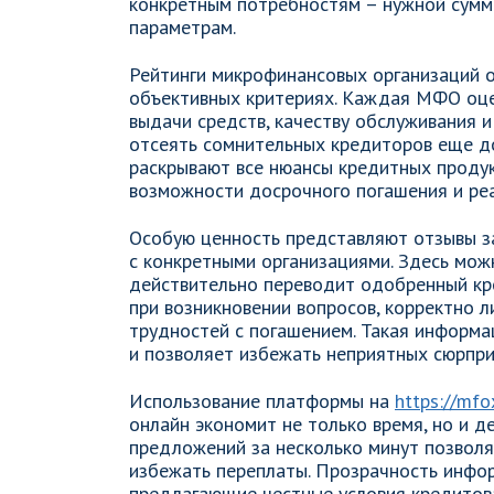
конкретным потребностям – нужной сумм
параметрам.
Рейтинги микрофинансовых организаций о
объективных критериях. Каждая МФО оцен
выдачи средств, качеству обслуживания и
отсеять сомнительных кредиторов еще до
раскрывают все нюансы кредитных продук
возможности досрочного погашения и реа
Особую ценность представляют отзывы з
с конкретными организациями. Здесь мож
действительно переводит одобренный кре
при возникновении вопросов, корректно л
трудностей с погашением. Такая информа
и позволяет избежать неприятных сюрпри
Использование платформы на
https://mfo
онлайн экономит не только время, но и д
предложений за несколько минут позволя
избежать переплаты. Прозрачность инфор
предлагающие честные условия кредитова