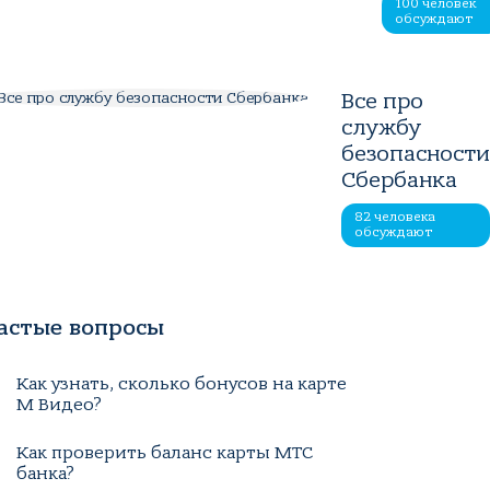
100 человек
обсуждают
Все про
службу
безопасност
Сбербанка
82 человека
обсуждают
астые вопросы
Как узнать, сколько бонусов на карте
М Видео?
Как проверить баланс карты МТС
банка?