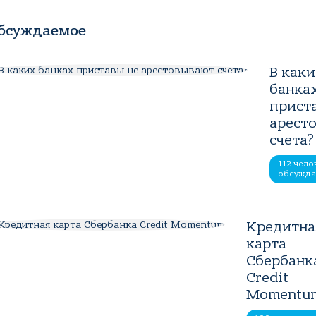
бсуждаемое
В как
банка
прист
арест
счета?
112 чело
обсужд
Кредитна
карта
Сбербанк
Credit
Momentu