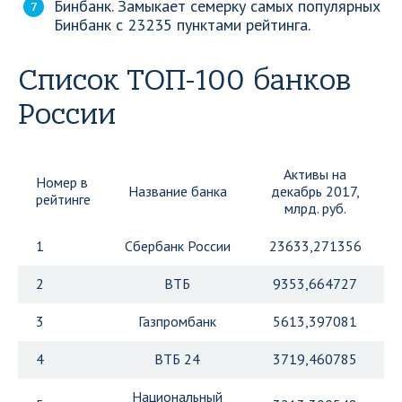
Бинбанк. Замыкает семерку самых популярных
Бинбанк с 23235 пунктами рейтинга.
Список ТОП-100 банков
России
Активы на
Номер в
Название банка
декабрь 2017,
рейтинге
млрд. руб.
1
Сбербанк России
23633,271356
2
ВТБ
9353,664727
3
Газпромбанк
5613,397081
4
ВТБ 24
3719,460785
Национальный