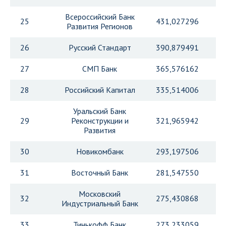
Всероссийский Банк
25
431,027296
Развития Регионов
26
Русский Стандарт
390,879491
27
СМП Банк
365,576162
28
Российский Капитал
335,514006
Уральский Банк
29
Реконструкции и
321,965942
Развития
30
Новикомбанк
293,197506
31
Восточный Банк
281,547550
Московский
32
275,430868
Индустриальный Банк
33
Тинькофф Банк
273,233059