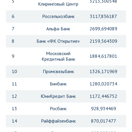
5
3213,300548
Клиринговый Центр
6
Россельхозбанк
3117,836187
7
Альфа-Банк
2699,694089
8
Банк «ФК Открытие»
2159,564309
Московский
9
1884,617801
Кредитный Банк
10
Промсвязьбанк
1326,171969
11
Бинбанк
1280,020734
12
ЮниКредит Банк
1172,446752
13
Росбанк
928,934469
14
Райффайзенбанк
870,017477