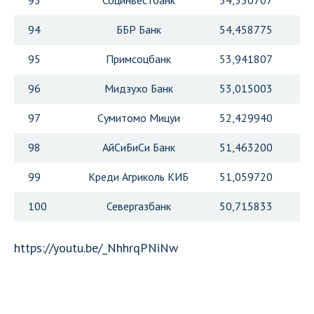
93
Социнвестбанк
54,550707
94
ББР Банк
54,458775
95
Примсоцбанк
53,941807
96
Мидзухо Банк
53,015003
97
Сумитомо Мицуи
52,429940
98
АйСиБиСи Банк
51,463200
99
Креди Агриколь КИБ
51,059720
100
Севергазбанк
50,715833
https://youtu.be/_NhhrqPNiNw