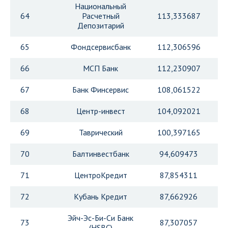
Национальный
64
Расчетный
113,333687
Депозитарий
65
Фондсервисбанк
112,306596
66
МСП Банк
112,230907
67
Банк Финсервис
108,061522
68
Центр-инвест
104,092021
69
Таврический
100,397165
70
Балтинвестбанк
94,609473
71
ЦентроКредит
87,854311
72
Кубань Кредит
87,662926
Эйч-Эс-Би-Си Банк
73
87,307057
(HSBC)