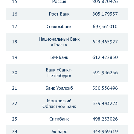
15
Россия
805,820426
16
Рост Банк
805,179357
17
Совкомбанк
697,561010
Национальный Банк
18
643,465927
«Траст»
19
БМ-Банк
612,422850
Банк «Санкт-
20
591,946236
Петербург»
21
Банк Уралсиб
550,536496
Московский
22
529,443223
Областной Банк
23
Ситибанк
498,253026
24
Ак Барс
444,969319