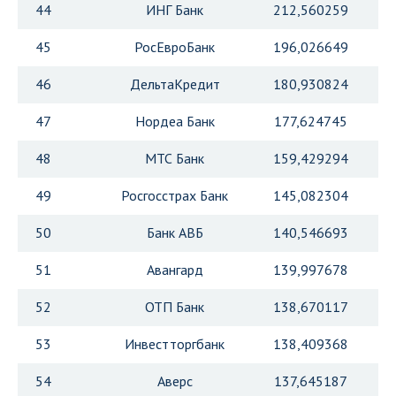
44
ИНГ Банк
212,560259
45
РосЕвроБанк
196,026649
46
ДельтаКредит
180,930824
47
Нордеа Банк
177,624745
48
МТС Банк
159,429294
49
Росгосстрах Банк
145,082304
50
Банк АВБ
140,546693
51
Авангард
139,997678
52
ОТП Банк
138,670117
53
Инвестторгбанк
138,409368
54
Аверс
137,645187