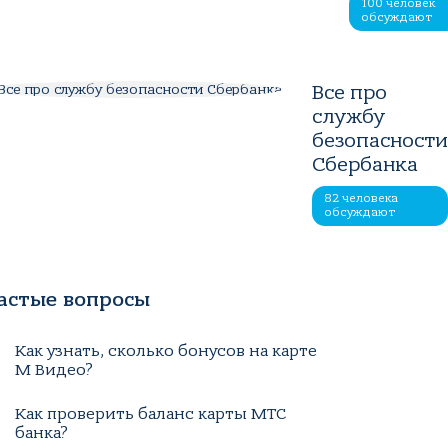
100 человек
обсуждают
Все про
службу
безопасност
Сбербанка
82 человека
обсуждают
астые вопросы
Как узнать, сколько бонусов на карте
М Видео?
Как проверить баланс карты МТС
банка?