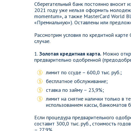
Сберегательный банк постоянно вносит из
2021 году уже нельзя оформить молодежн
momentum», а также MasterCard World Bla
«Премиальную»). Оставлены или предлож
Рассмотрим условия по кредитной карте 
случае.
1.
Золотая кредитная карта.
Можно откры
предварительно одобренной (предодобрен
лимит по ссуде – 600,0 тыс. руб.;
бесплатное обслуживание;
ставка по займу – 23,9%;
лимит на снятие налички только в те
использованием кассы, банкоматов ба
Если процедура предварительного одобре
составит 300,0 тыс. руб., стоимость годов
– 27,9%.