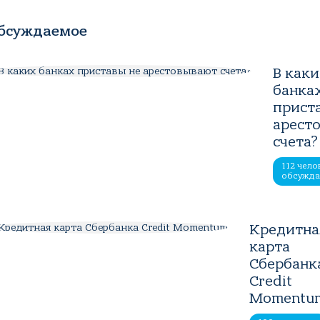
бсуждаемое
В как
банка
прист
арест
счета?
112 чело
обсужд
Кредитна
карта
Сбербанк
Credit
Momentu