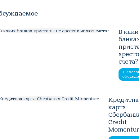
бсуждаемое
В как
банка
прист
арест
счета?
112 чело
обсужд
Кредитна
карта
Сбербанк
Credit
Momentu