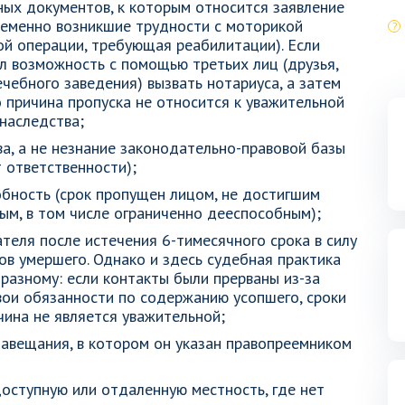
ых документов, к которым относится заявление
временно возникшие трудности с моторикой
ой операции, требующая реабилитации). Если
ел возможность с помощью третьих лиц (друзья,
ечебного заведения) вызвать нотариуса, а затем
о причина пропуска не относится к уважительной
наследства;
а, а не незнание законодательно-правовой базы
 ответственности);
обность (срок пропущен лицом, не достигшим
ым, в том числе ограниченно дееспособным);
теля после истечения 6-тимесячного срока в силу
ов умершего. Однако и здесь судебная практика
разному: если контакты были прерваны из-за
вои обязанности по содержанию усопшего, сроки
чина не является уважительной;
завещания, в котором он указан правопреемником
оступную или отдаленную местность, где нет