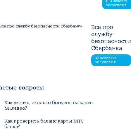
100 человек
обсуждают
Все про
службу
безопасност
Сбербанка
82 человека
обсуждают
астые вопросы
Как узнать, сколько бонусов на карте
М Видео?
Как проверить баланс карты МТС
банка?