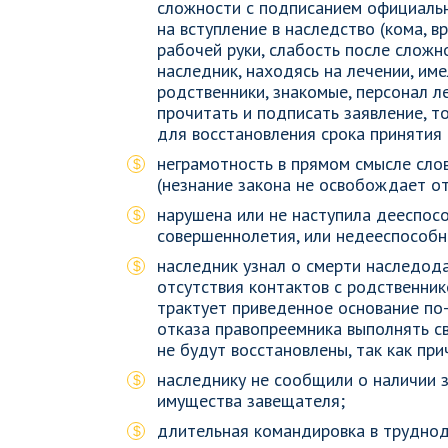
сложности с подписанием официальн
на вступление в наследство (кома, 
рабочей руки, слабость после сложн
наследник, находясь на лечении, им
родственники, знакомые, персонал л
прочитать и подписать заявление, т
для восстановления срока принятия 
неграмотность в прямом смысле слов
(незнание закона не освобождает от
нарушена или не наступила дееспос
совершеннолетия, или недееспособн
наследник узнал о смерти наследода
отсутствия контактов с родственник
трактует приведенное основание по-
отказа правопреемника выполнять с
не будут восстановлены, так как при
наследнику не сообщили о наличии 
имущества завещателя;
длительная командировка в труднод