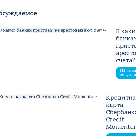
бсуждаемое
В как
банка
прист
арест
счета?
112 чело
обсужд
Кредитна
карта
Сбербанк
Credit
Momentu