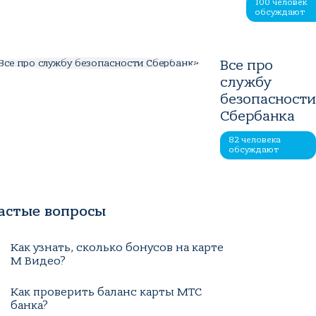
100 человек
обсуждают
Все про
службу
безопасност
Сбербанка
82 человека
обсуждают
астые вопросы
Как узнать, сколько бонусов на карте
М Видео?
Как проверить баланс карты МТС
банка?