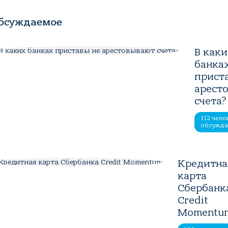
бсуждаемое
В как
банка
прист
арест
счета?
112 чело
обсужд
Кредитна
карта
Сбербанк
Credit
Momentu