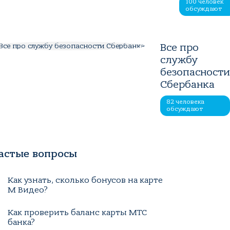
100 человек
обсуждают
Все про
службу
безопасност
Сбербанка
82 человека
обсуждают
астые вопросы
Как узнать, сколько бонусов на карте
М Видео?
Как проверить баланс карты МТС
банка?