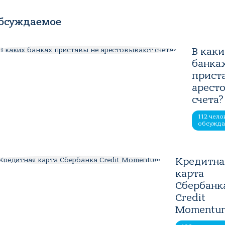
бсуждаемое
В как
банка
прист
арест
счета?
112 чело
обсужд
Кредитна
карта
Сбербанк
Credit
Momentu