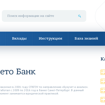
Поиск по сайту
Вклады
Инструкции
База знаний
К
ето Банк
Закончил в 2001 году СПбГЭУ по направлению «Бухучет и анализ».
Работал с 2009 по 2016 год в банке Санкт-Петербург. В данный
момент занимается юридической практикой.