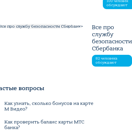
100 человек
обсуждают
Все про
службу
безопасност
Сбербанка
82 человека
обсуждают
астые вопросы
Как узнать, сколько бонусов на карте
М Видео?
Как проверить баланс карты МТС
банка?