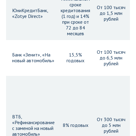
сроке
От 100 тысяч
ЮниКредитБанк,
кредитования
до 1,5 млн
Д
«Zotye Direct»
(1 год) и 14%
рублей
при сроке от
72 до 84
месяцев
От 100 тысяч
Банк «Зенит», «На
15,5%
О
до 6,5 млн
новый автомобиль»
годовых
рублей
ВТБ,
От 300 тысяч
«Рефинансирование
О
8% годовых
до 5 млн
с заменой на новый
рублей
автомобиль»