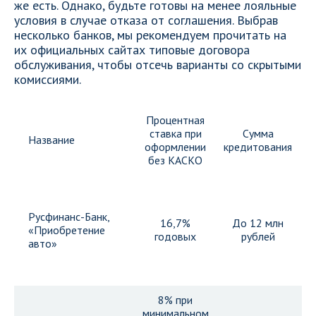
же есть. Однако, будьте готовы на менее лояльные
условия в случае отказа от соглашения. Выбрав
несколько банков, мы рекомендуем прочитать на
их официальных сайтах типовые договора
обслуживания, чтобы отсечь варианты со скрытыми
комиссиями.
Процентная
ставка при
Сумма
Название
оформлении
кредитования
к
без КАСКО
Д
Русфинанс-Банк,
16,7%
До 12 млн
«Приобретение
м
годовых
рублей
авто»
5
8% при
минимальном